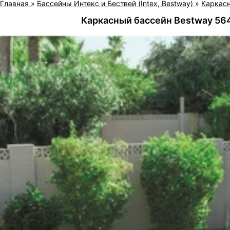
Главная
»
Бассейны Интекс и Бествей (Intex, Bestway)
»
Каркас
Каркасный бассейн Bestway 564