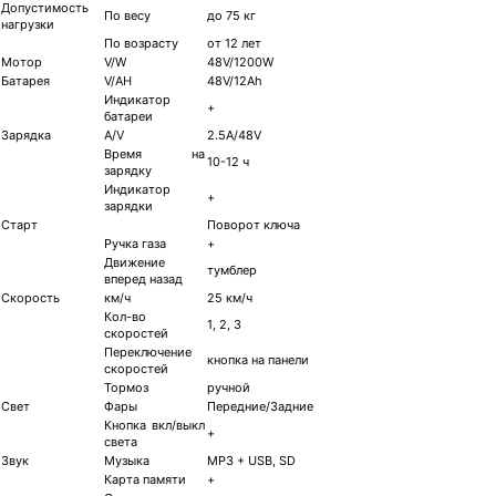
Допустимость
По весу
до 75 кг
нагрузки
По возрасту
от 12 лет
Мотор
V/W
48V/1200W
Батарея
V/AH
48V/12Ah
Индикатор
+
батареи
Зарядка
A/V
2.5A/48V
Время на
10-12 ч
зарядку
Индикатор
+
зарядки
Старт
Поворот ключа
Ручка газа
+
Движение
тумблер
вперед назад
Скорость
км/ч
25 км/ч
Кол-во
1, 2, 3
скоростей
Переключение
кнопка на панели
скоростей
Тормоз
ручной
Свет
Фары
Передние/Задние
Кнопка вкл/выкл
+
света
Звук
Музыка
MP3 + USB, SD
Карта памяти
+