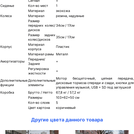
Сигнал
+
Сиденье
Кол-во мест
1
Материал
экокожа
Колеса
Материал
резина, надувные
Размер
передних колес/
34см / 17см
дисков
Размер задних
35см / 17см
колес/дисков
Материал
Корпус
Пластик
корпуса
Материал рамы
Металл
Передние/
Амортизаторы
+
Задние
Регулировка
+
жесткости
Мотор бесщеточный, цепная передача,
Дополнительные
Дополнительные
дисковые тормоза спереди и сзади, кнопки для
функции
элементы
управления музыкой, USB + SD под заглушкой
Коробка
Брутто / Нетто
67,8 кг / 57,2 кг
Размеры
103x62x50 см
Кол-во слоев
5
Цвет картона
коричневый
Другие цвета данного товара