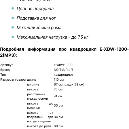
Цепная передача
Подставка для ног
Металлическая рама
Максимальная нагрузка - до 75 кг
Подробная информация про квадроцикл E-XBW-1200-
2(MP3)
:
Артикул
E-XBW-1200
Бренд
NO TM/Prof1
Тип
квадроцикл
Размеры товара
длина
110 см
ширина
67 см (сзади 59 см)
высота
75 см
расстояние
74 см
между осями
высота до
55 см
сиденья
высота от
подставки для
34 см
ног до сиденья
высота до руля
69 см