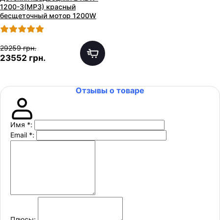
1200-3(MP3) красный
бесщеточный мотор 1200W
29259 грн.
23552 грн.
Отзывы о товаре
Имя
*
:
Email
*
:
Плюсы: