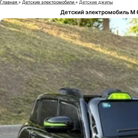
Главная
»
Детские электромобили
»
Детские джипы
Детский электромобиль M 