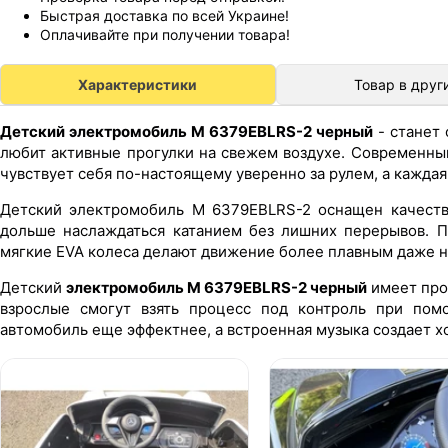
Быстрая доставка по всей Украине!
Оплачивайте при получении товара!
Характеристики
Товар в друг
Детский электромобиль M 6379EBLRS-2 черный
- станет 
любит активные прогулки на свежем воздухе. Современны
чувствует себя по-настоящему уверенно за рулем, а кажда
Детский электромобиль M 6379EBLRS-2 оснащен качеств
дольше наслаждаться катанием без лишних перерывов. П
мягкие EVA колеса делают движение более плавным даже н
Детский
электромобиль M 6379EBLRS-2 черный
имеет про
взрослые смогут взять процесс под контроль при пом
автомобиль еще эффектнее, а встроенная музыка создает х