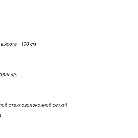
 высота - 100 см
2006 л/ч
лой стекловолоконной сетки)
и