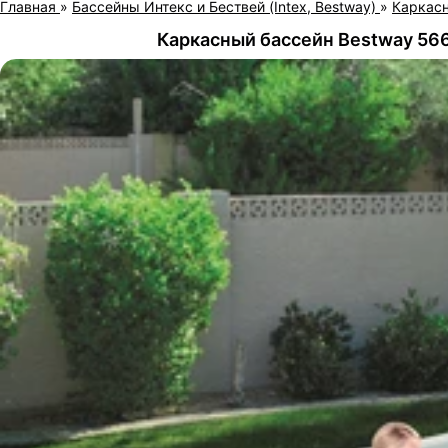
Главная
»
Бассейны Интекс и Бествей (Intex, Bestway)
»
Каркас
Каркасный бассейн Bestway 566