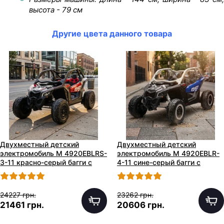
высота - 79 см
Другие цвета данного товара
Двухместный детский
Двухместный детский
электромобиль M 4920EBLRS-
электромобиль M 4920EBLR-
3-11 красно-серый багги с
4-11 сине-серый багги с
двумя моторами по 240W
двумя моторами по 240W
24227 грн.
23262 грн.
21461 грн.
20606 грн.