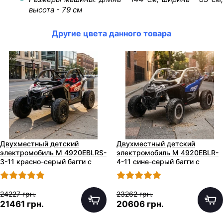
высота - 79 см
Другие цвета данного товара
Двухместный детский
Двухместный детский
электромобиль M 4920EBLRS-
электромобиль M 4920EBLR-
3-11 красно-серый багги с
4-11 сине-серый багги с
двумя моторами по 240W
двумя моторами по 240W
24227 грн.
23262 грн.
21461 грн.
20606 грн.