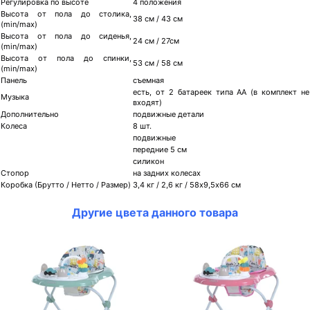
Регулировка по высоте
4 положения
Высота от пола до столика,
38 см / 43 см
(min/max)
Высота от пола до сиденья,
24 см / 27см
(min/max)
Высота от пола до спинки,
53 см / 58 см
(min/max)
Панель
съемная
есть, от 2 батареек типа АА (в комплект не
Музыка
входят)
Дополнительно
подвижные детали
Колеса
8 шт.
подвижные
передние 5 см
силикон
Стопор
на задних колесах
Коробка (Брутто / Нетто / Размер)
3,4 кг / 2,6 кг / 58х9,5х66 см
Другие цвета данного товара