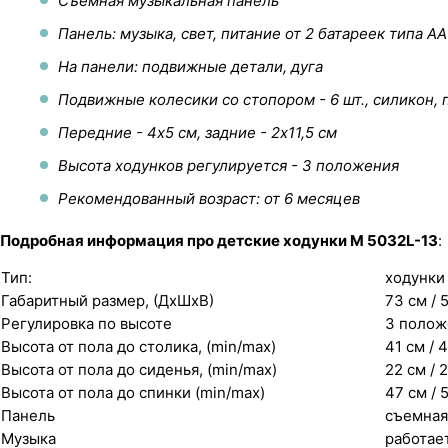
Съемная музыкальная панель
Панель: музыка, свет, питание от 2 батареек типа AA
На панели: подвижные детали, дуга
Подвижные колесики со стопором - 6 шт., силикон, 
Передние - 4х5 см, задние - 2х11,5 см
Высота ходунков регулируется - 3 положения
Рекомендованный возраст: от 6 месяцев
Подробная информация про детские ходунки M 5032L-13
:
Тип:
ходунки
Габаритный размер, (ДхШхВ)
73 см / 
Регулировка по высоте
3 полож
Высота от пола до столика, (min/max)
41 см / 
Высота от пола до сиденья, (min/max)
22 см / 
Высота от пола до спинки (min/max)
47 см / 
Панель
съемная
Музыка
работает