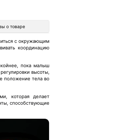
вы о товаре
миться с окружающим
звивать координацию
окойнее, пока малыш
 регулировки высоты,
ое положение тела во
и, которая делает
нты, способствующие