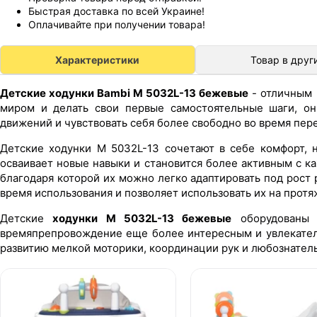
Быстрая доставка по всей Украине!
Оплачивайте при получении товара!
Характеристики
Товар в друг
Детские ходунки Bambi M 5032L-13 бежевые
- отличным 
миром и делать свои первые самостоятельные шаги, он
движений и чувствовать себя более свободно во время пер
Детские ходунки M 5032L-13 сочетают в себе комфорт, 
осваивает новые навыки и становится более активным с 
благодаря которой их можно легко адаптировать под рост
время использования и позволяет использовать их на прот
Детские
ходунки M 5032L-13 бежевые
оборудованы 
времяпрепровождение еще более интересным и увлекате
развитию мелкой моторики, координации рук и любознател