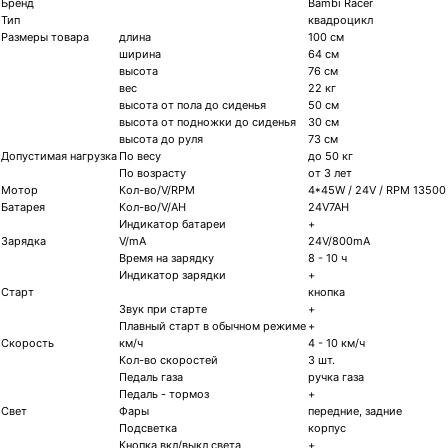
Бренд
Bambi Racer
Тип
квадроцикл
Размеры товара
длина
100 см
ширина
64 см
высота
76 см
вес
22 кг
высота от пола до сиденья
50 см
высота от подножки до сиденья
30 cм
высота до руля
73 см
Допустимая нагрузка
По весу
до 50 кг
По возрасту
от 3 лет
Мотор
Кол-во/V/RPM
4*45W / 24V / RPM 13500
Батарея
Кол-во/V/AH
24V7AH
Индикатор батареи
+
Зарядка
V/mA
24V/800mA
Время на зарядку
8 - 10 ч
Индикатор зарядки
+
Старт
кнопка
Звук при старте
+
Плавный старт в обычном режиме
+
Скорость
км/ч
4 - 10 км/ч
Кол-во скоростей
3 шт.
Педаль газа
ручка газа
Педаль - тормоз
+
Свет
Фары
передние, задние
Подсветка
корпус
Кнопка вкл/выкл света
+