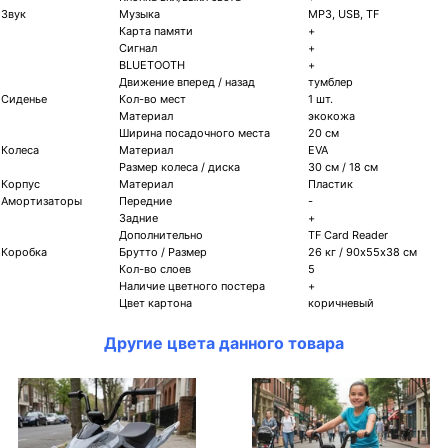
Звук
Музыка
MP3, USB, TF
Карта памяти
+
Сигнал
+
BLUETOOTH
+
Движение вперед / назад
тумблер
Сиденье
Кол-во мест
1 шт.
Материал
экокожа
Ширина посадочного места
20 см
Колеса
Материал
EVA
Размер колеса / диска
30 см / 18 см
Корпус
Материал
Пластик
Амортизаторы
Передние
-
Задние
+
Дополнительно
TF Card Reader
Коробка
Брутто / Размер
26 кг / 90х55х38 см
Кол-во слоев
5
Наличие цветного постера
+
Цвет картона
коричневый
Другие цвета данного товара