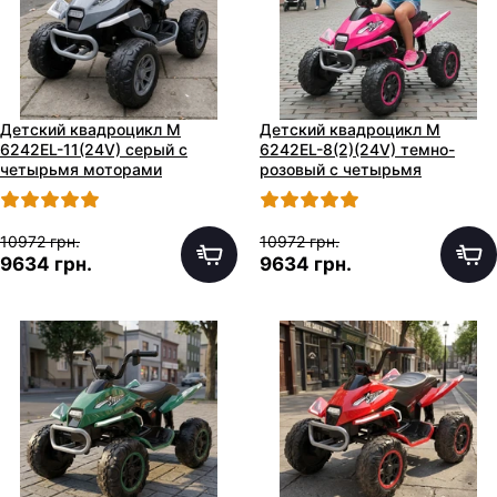
Детский квадроцикл M
Детский квадроцикл M
6242EL-11(24V) серый с
6242EL-8(2)(24V) темно-
четырьмя моторами
розовый с четырьмя
моторами
10972 грн.
10972 грн.
9634 грн.
9634 грн.