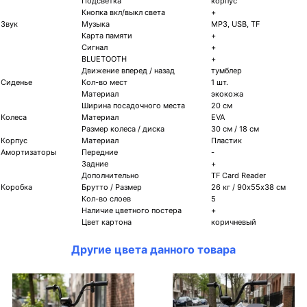
Подсветка
корпус
Кнопка вкл/выкл света
+
Звук
Музыка
MP3, USB, TF
Карта памяти
+
Сигнал
+
BLUETOOTH
+
Движение вперед / назад
тумблер
Сиденье
Кол-во мест
1 шт.
Материал
экокожа
Ширина посадочного места
20 см
Колеса
Материал
EVA
Размер колеса / диска
30 см / 18 см
Корпус
Материал
Пластик
Амортизаторы
Передние
-
Задние
+
Дополнительно
TF Card Reader
Коробка
Брутто / Размер
26 кг / 90х55х38 см
Кол-во слоев
5
Наличие цветного постера
+
Цвет картона
коричневый
Другие цвета данного товара