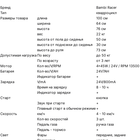
Бренд
Bambi Racer
Тип
квадроцикл
Размеры товара
длина
100 см
ширина
64 см
высота
76 см
вес
22 кг
высота от пола до сиденья
50 см
высота от подножки до сиденья
30 cм
высота до руля
73 см
Допустимая нагрузка
По весу
до 50 кг
По возрасту
от 3 лет
Мотор
Кол-во/V/RPM
4*45W / 24V / RPM 13500
Батарея
Кол-во/V/AH
24V7AH
Индикатор батареи
+
Зарядка
V/mA
24V/800mA
Время на зарядку
8 - 10 ч
Индикатор зарядки
+
Старт
кнопка
Звук при старте
+
Плавный старт в обычном режиме
+
Скорость
км/ч
4 - 10 км/ч
Кол-во скоростей
3 шт.
Педаль газа
ручка газа
Педаль - тормоз
+
Свет
Фары
передние, задние