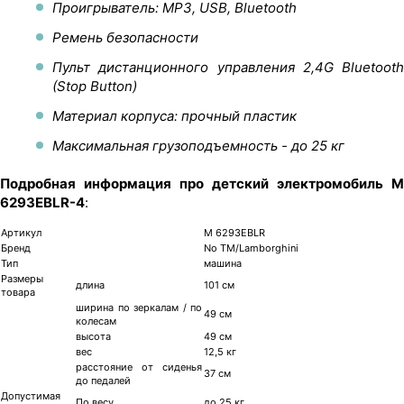
Проигрыватель: MP3, USB, Bluetooth
Ремень безопасности
Пульт дистанционного управления 2,4G Bluetooth
(Stop Button)
Материал корпуса: прочный пластик
Максимальная грузоподъемность - до 25 кг
Подробная информация про детский электромобиль M
6293EBLR-4
:
Артикул
M 6293EBLR
Бренд
No TM/Lamborghini
Тип
машина
Размеры
длина
101 см
товара
ширина по зеркалам / по
49 см
колесам
высота
49 см
вес
12,5 кг
расстояние от сиденья
37 см
до педалей
Допустимая
По весу
до 25 кг