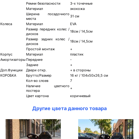
Ремни безопасности
3-х точечные
Материал
экокожа
Ширина посадочного
31 см
места
Колеса
Материал
EVA
Размер передних колес /
18см / 14,5см
дисков
Размер задних колес /
18см / 14,5см
дисков
Простой монтаж
+
Корпус
Материал
пластик
Амортизаторы
Передние
-
Задние
+
Доп.Функции
Двери откр.
+ в стороны
КОРОБКА
Брутто/Размер
16 кг / 104х50х26,5 см
Кол-во слоев
7
Наличие цветного
+
постера
Цвет картона
коричневый
Другие цвета данного товара