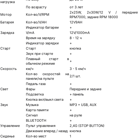
нагрузка
По возрасту
от 3 лет
2х25W, 2х30W/12 V / передние
Мотор
Кол-во/V/RPM
RPM7000, задние RPM 18000
Батарея
Кол-во/V/AH
12V9AH
Индикатор батареи
+
Зарядка
V/mA
12V/1000mA
Время на зарядку
8 - 12 ч
Индикатор зарядки
+
Старт
Старт
кнопка
Звук при старте
+
Плавный старт в
+
обычном режиме
Скорость
км/ч
3 - 5 км/ч
Кол-во скоростей на
2/1 шт.
панели/на пульте
Педаль газа
+
Свет
Фары
Передние и задние
Подсветка
+ панель
Кнопка вкл/выкл света
+
Звук
Музыка
MP3 + USB, AUX
Карта памяти
+
Сигнал
на руле
BLUETOOTH
+
Управление
Пульт управления
2,4G (STOP BUTTON)
Движение вперед / назад
кнопка
Сиденье
Кол-во мест
1