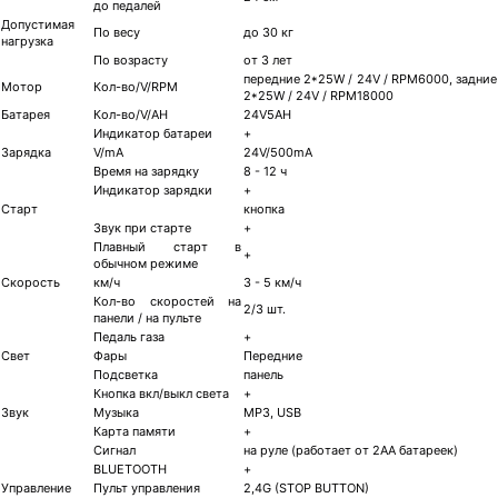
до педалей
Допустимая
По весу
до 30 кг
нагрузка
По возрасту
от 3 лет
передние 2*25W / 24V / RPM6000, задние
Мотор
Кол-во/V/RPM
2*25W / 24V / RPM18000
Батарея
Кол-во/V/AH
24V5AH
Индикатор батареи
+
Зарядка
V/mA
24V/500mA
Время на зарядку
8 - 12 ч
Индикатор зарядки
+
Старт
кнопка
Звук при старте
+
Плавный старт в
+
обычном режиме
Скорость
км/ч
3 - 5 км/ч
Кол-во скоростей на
2/3 шт.
панели / на пульте
Педаль газа
+
Свет
Фары
Передние
Подсветка
панель
Кнопка вкл/выкл света
+
Звук
Музыка
MP3, USB
Карта памяти
+
Сигнал
на руле (работает от 2АА батареек)
BLUETOOTH
+
Управление
Пульт управления
2,4G (STOP BUTTON)