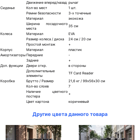
Движение вперед/назад
рычаг
Сиденье
Кол-во мест
1 шт.
Ремни безопасности
3-х точечные
Материал
экокожа
Ширина посадочного
35 см
места
Колеса
Материал
EVA
Размер колеса / диска
24 см / 20 см
Простой монтаж
+
Корпус
Материал
пластик
Амортизаторы
Передние
-
Задние
+
Доп. функции
Двери откр.
в стороны
Дополнительные
TF Card Reader
элементы
Коробка
Брутто / Размер
21,6 кг / 99х56х30 см
Кол-во слоев
7
Наличие цветного
+
постера
Цвет картона
коричневый
Другие цвета данного товара