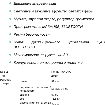
Движение вперед-назад
Световые и звуковые эффекты, светятся фары
Музыка, звук при старте, регулятор громкости
Проигрыватель: MP3+USB, BLUETOOTH
Ремни безопасности
Пульт дистанционного управления 2,4G
BLUETOOTH
Максимальная нагрузка - до 30 кг
Корпус выполнен из прочного пластика
Бренд
No TM/TOYOTA
Тип
джип
Размеры
длина
98 см
товара
ширина по зеркалам /
58 см / 62 см
по колесам
высота
57 см
вес
18,6 кг
расстояние от сиденья
24 см