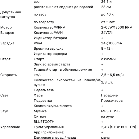
вес
26,5 кг
расстояние от сидения до педалей
28 см
Допустимая
по весу
до 40 кг
нагрузка
по возрасту
от 3 лет
Мотор
Количество/V/RPM
2*65W/13500 RPM
Батарея
Количество/V/AH
24V7Ah
Индикатор батареи
+
Зарядка
V/mA
24V/1000mA
Время на зарядку
8 - 12 ч
Индикатор зарядки
+
Старт
Старт
с кнопки
Звук во время старта
+
Плавный старт в обычном режиме
+
Скорость
км/ч
3,5 - 6,5 км/ч
Количество скоростей на панеле/на
2/3 шт.
пульте
Педаль газа
+
Свет
Фары
Передние
Подсветка
Прожекторы
Кнопка вкл/выкл света
+
Звук
Музыка
МР3 + USB
Сигнал
на руле
BLUETOOTH
+
Управление
Пульт управления
2,4G (STOP BUTTON)
App (приложение)
+
Движение вперед / назад
рычаг