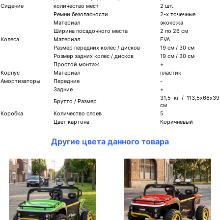
Сидение
количество мест
2 шт.
Ремни безопасности
2-х точечные
Материал
экокожа
Ширина посадочного места
2 по 26 см
Колеса
Материал
EVA
Размер передних колес / дисков
19 см / 30 см
Розмер задних колес / дисков
19 см / 30 см
Простой монтаж
+
Корпус
Материал
пластик
Амортизаторы
Передние
-
Задние
+
31,5 кг / 113,5х66х39
Брутто / Размер
см
Коробка
Количество слоев
5
Цвет картона
Коричневый
Другие цвета данного товара