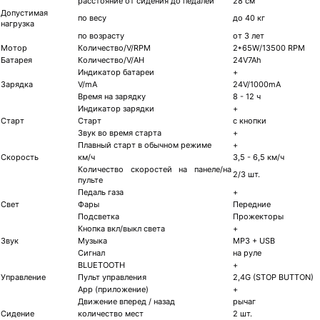
расстояние от сидения до педалей
28 см
Допустимая
по весу
до 40 кг
нагрузка
по возрасту
от 3 лет
Мотор
Количество/V/RPM
2*65W/13500 RPM
Батарея
Количество/V/AH
24V7Ah
Индикатор батареи
+
Зарядка
V/mA
24V/1000mA
Время на зарядку
8 - 12 ч
Индикатор зарядки
+
Старт
Старт
с кнопки
Звук во время старта
+
Плавный старт в обычном режиме
+
Скорость
км/ч
3,5 - 6,5 км/ч
Количество скоростей на панеле/на
2/3 шт.
пульте
Педаль газа
+
Свет
Фары
Передние
Подсветка
Прожекторы
Кнопка вкл/выкл света
+
Звук
Музыка
МР3 + USB
Сигнал
на руле
BLUETOOTH
+
Управление
Пульт управления
2,4G (STOP BUTTON)
App (приложение)
+
Движение вперед / назад
рычаг
Сидение
количество мест
2 шт.