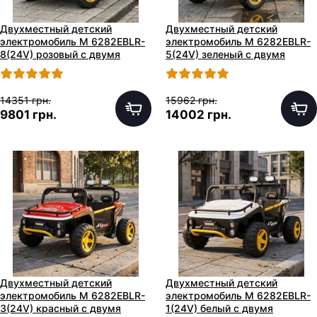
Двухместный детский
Двухместный детский
электромобиль M 6282EBLR-
электромобиль M 6282EBLR-
8(24V) розовый с двумя
5(24V) зеленый с двумя
моторами по 65W
моторами по 65W
14351 грн.
15962 грн.
9801 грн.
14002 грн.
Двухместный детский
Двухместный детский
электромобиль M 6282EBLR-
электромобиль M 6282EBLR-
3(24V) красный с двумя
1(24V) белый с двумя