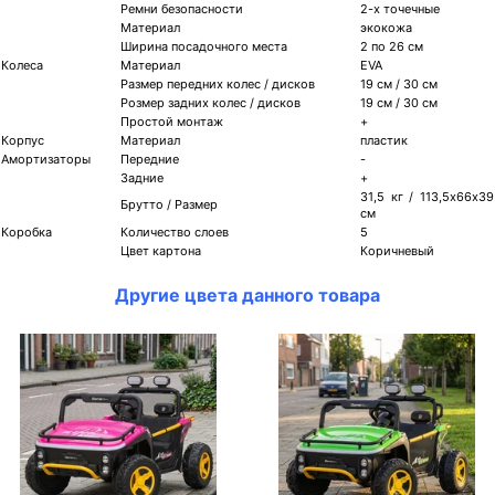
Ремни безопасности
2-х точечные
Материал
экокожа
Ширина посадочного места
2 по 26 см
Колеса
Материал
EVA
Размер передних колес / дисков
19 см / 30 см
Розмер задних колес / дисков
19 см / 30 см
Простой монтаж
+
Корпус
Материал
пластик
Амортизаторы
Передние
-
Задние
+
31,5 кг / 113,5х66х39
Брутто / Размер
см
Коробка
Количество слоев
5
Цвет картона
Коричневый
Другие цвета данного товара