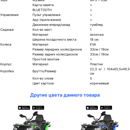
Карта памяти
+
BLUETOOTH
+
Управление
Пульт управления
+
App (приложение)
+
Движение вперед/назад
тумблер
Сиденье
Кол-во мест
1
Материал
экокожа
Ширина посадочного места
18 см
Колеса
Материал
EVA
Размер передних колес/дисков
33см / 19см
Размер задних колес/дисков
33см / 19см
Простой монтаж
+
Корпус
Материал
Пластик
22,3 кг / 104х65,5х49,5
Коробка
Брутто/Размер
см
Кол-во слоев
5
Цвет картона
коричневый
Другие цвета данного товара