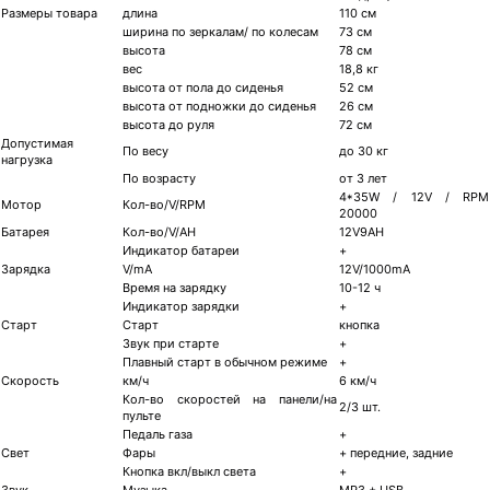
Размеры товара
длина
110 см
ширина по зеркалам/ по колесам
73 см
высота
78 см
вес
18,8 кг
высота от пола до сиденья
52 см
высота от подножки до сиденья
26 cм
высота до руля
72 см
Допустимая
По весу
до 30 кг
нагрузка
По возрасту
от 3 лет
4*35W / 12V / RPM
Мотор
Кол-во/V/RPM
20000
Батарея
Кол-во/V/AH
12V9AH
Индикатор батареи
+
Зарядка
V/mA
12V/1000mA
Время на зарядку
10-12 ч
Индикатор зарядки
+
Старт
Старт
кнопка
Звук при старте
+
Плавный старт в обычном режиме
+
Скорость
км/ч
6 км/ч
Кол-во скоростей на панели/на
2/3 шт.
пульте
Педаль газа
+
Свет
Фары
+ передние, задние
Кнопка вкл/выкл света
+
Звук
Музыка
MP3 + USB