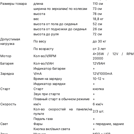
Размеры товара
длина
110 см
ширина по зеркалам/ по колесам
73 см
высота
78 см
вес
18,8 кг
высота от пола до сиденья
52 см
высота от подножки до сиденья
26 cм
высота до руля
72 см
Допустимая
По весу
до 30 кг
нагрузка
По возрасту
от 3 лет
4*35W / 12V / RPM
Мотор
Кол-во/V/RPM
20000
Батарея
Кол-во/V/AH
12V9AH
Индикатор батареи
+
Зарядка
V/mA
12V/1000mA
Время на зарядку
10-12 ч
Индикатор зарядки
+
Старт
Старт
кнопка
Звук при старте
+
Плавный старт в обычном режиме
+
Скорость
км/ч
6 км/ч
Кол-во скоростей на панели/на
2/3 шт.
пульте
Педаль газа
+
Свет
Фары
+ передние, задние
Кнопка вкл/выкл света
+
Звук
Музыка
MP3 + USB