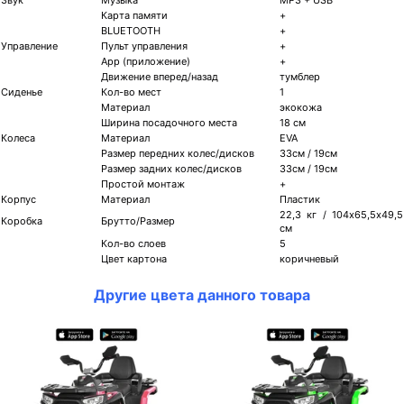
Карта памяти
+
BLUETOOTH
+
Управление
Пульт управления
+
App (приложение)
+
Движение вперед/назад
тумблер
Сиденье
Кол-во мест
1
Материал
экокожа
Ширина посадочного места
18 см
Колеса
Материал
EVA
Размер передних колес/дисков
33см / 19см
Размер задних колес/дисков
33см / 19см
Простой монтаж
+
Корпус
Материал
Пластик
22,3 кг / 104х65,5х49,5
Коробка
Брутто/Размер
см
Кол-во слоев
5
Цвет картона
коричневый
Другие цвета данного товара