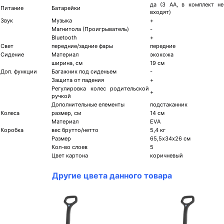
да (3 АА, в комплект не
Питание
Батарейки
входят)
Звук
Музыка
+
Магнитола (Проигрыватель)
-
Bluetooth
+
Свет
передние/задние фары
передние
Сидение
Материал
экокожа
ширина, см
19 см
Доп. функции
Багажник под сиденьем
-
Защита от падения
+
Регулировка колес родительской
+
ручкой
Дополнительные елементы
подстаканник
Колеса
размер, см
14 см
Материал
ЕVА
Коробка
вес брутто/нетто
5,4 кг
Размер
65,5х34х26 см
Кол-во слоев
5
Цвет картона
коричневый
Другие цвета данного товара