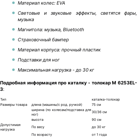
Материал колес: EVA
Световые и звуковые эффекты, светятся фары,
музыка
Магнитола: музыка, Bluetooth
Страховочный бампер
Материал корпуса: прочный пластик
Подставки для ног
Максимальная нагрузка - до 30 кг
Подробная информация про каталку - толокар M 6253EL-
3
:
Тип
каталка-толокар
Размеры товара
длина (машины/с род. ручкой)
75 см
ширина (по колесам/подставка для
30/36 см
ног)
высота
90 см
Допустимая
По весу
до 30 кг
нагрузка
По возрасту
от 1 года