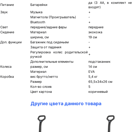
да (3 АА, в комплект не
Питание
Батарейки
входят)
Звук
Музыка
+
Магнитола (Проигрыватель)
-
Bluetooth
+
Свет
передние/задние фары
передние
Сидение
Материал
экокожа
ширина, см
19 см
Доп. функции
Багажник под сиденьем
-
Защита от падения
+
Регулировка колес родительской
+
ручкой
Дополнительные елементы
подстаканник
Колеса
размер, см
14 см
Материал
ЕVА
Коробка
вес брутто/нетто
5,4 кг
Размер
65,5х34х26 см
Кол-во слоев
5
Цвет картона
коричневый
Другие цвета данного товара