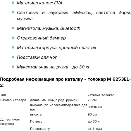
Материал колес: EVA
Световые и звуковые эффекты, светятся фары,
музыка
Магнитола: музыка, Bluetooth
Страховочный бампер
Материал корпуса: прочный пластик
Подставки для ног
Максимальная нагрузка - до 30 кг
Подробная информация про каталку - толокар M 6253EL-
2
:
Тип
каталка-толокар
Размеры товара
длина (машины/с род. ручкой)
75 см
ширина (по колесам/подставка для
30/36 см
ног)
высота
90 см
Допустимая
По весу
до 30 кг
нагрузка
По возрасту
от 1 года