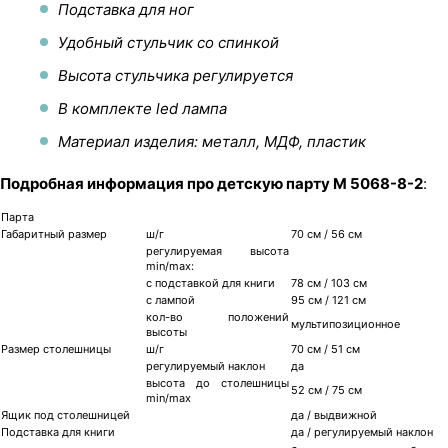
Подставка для ног
Удобный стульчик со спинкой
Высота стульчика регулируется
В комплекте led лампа
Материал изделия: металл, МДФ, пластик
Подробная информация про детскую парту M 5068-8-2
:
Парта
Габаритный размер
ш/г
70 см / 56 см
регулируемая высота
min/max:
с подставкой для книги
78 см / 103 см
с лампой
95 см / 121 см
кол-во положений
мультипозиционное
высоты
Размер столешницы
ш/г
70 см / 51 см
регулируемый наклон
да
высота до столешницы
52 см / 75 см
min/max
Ящик под столешницей
да / выдвижной
Подставка для книги
да / регулируемый наклон