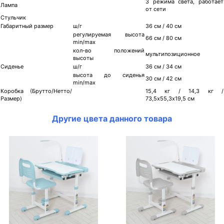
3 режима света, работает
Лампа
от сети
Стульчик
Габаритный размер
ш/г
36 см / 40 см
регулируемая высота
66 см / 80 см
min/max
кол-во положений
мультипозиционное
высоты
Сиденье
ш/г
36 см / 34 см
высота до сиденья
30 см / 42 см
min/max
Коробка (Брутто/Нетто/
15,4 кг / 14,3 кг /
Размер)
73,5х55,3х19,5 см
Другие цвета данного товара