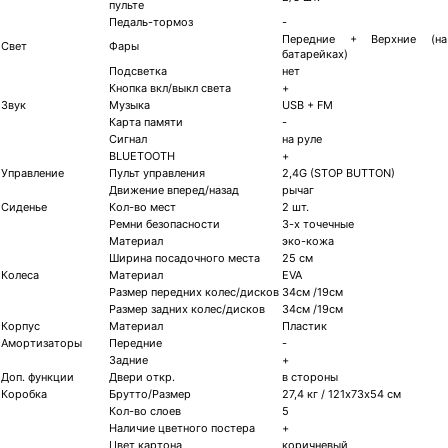
пульте
Педаль-тормоз
-
Передние + Верхние (на
Свет
Фары
батарейках)
Подсветка
нет
Кнопка вкл/выкл света
+
Звук
Музыка
USB + FM
Карта памяти
-
Сигнал
на руле
BLUETOOTH
+
Управление
Пульт управления
2,4G (STOP BUTTON)
Движение вперед/назад
рычаг
Сиденье
Кол-во мест
2 шт.
Ремни безопасности
3-х точечные
Материал
эко-кожа
Ширина посадочного места
25 см
Колеса
Материал
EVA
Размер передних колес/дисков
34см /19см
Размер задних колес/дисков
34см /19см
Корпус
Материал
Пластик
Амортизаторы
Передние
-
Задние
+
Доп. функции
Двери откр.
в стороны
Коробка
Брутто/Размер
27,4 кг / 121х73х54 см
Кол-во слоев
5
Наличие цветного постера
+
Цвет картона
коричневый