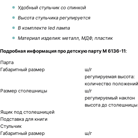
Удобный стульчик со спинкой
Высота стульчика регулируется
В комплекте led лампа
Материал изделия: металл, МДФ, пластик
Подробная информация про детскую парту M 6136-11
:
Парта
Габаритный размер
ш/г
регулируемая высота:
количество положений
Размер столешницы
ш/г
регулируемый наклон
высота до столешницы
Ящик под столешницей
Подставка для книги
Стульчик
Габаритный размер
ш/г