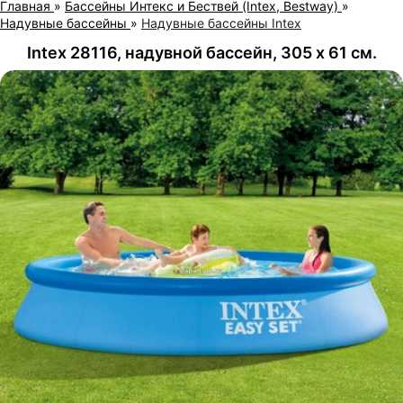
Главная
»
Бассейны Интекс и Бествей (Intex, Bestway)
»
Надувные бассейны
»
Надувные бассейны Intex
Intex 28116, надувной бассейн, 305 х 61 см.