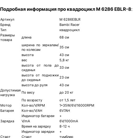
Подробная информация про квадроцикл M 6286 EBLR-8
:
Артикул
M 6286EBLR
Бренд
Bambi Racer
Тип
квадроцикл
Размеры
длина
68 см
товара
ширина по зеркалам/
35 см
по колесам
высота
43 см
вес
5,8 кг
высота от пола до
33 см
сиденья
высота от подножки
23 см
до сиденья
высота до руля
43 см
Допустимая
По весу
до 20 кг
нагрузка
По возрасту
от 1,5 лет
Мотор
Кол-во/V/RPM
1*35W/6V/16000RPM
Батарея
Кол-во/V/AH
6V7AH
Индикатор батареи
+
Зарядка
V/mA
6V/1000mA
Время на зарядку
8-12 ч
Индикатор зарядки
+
Старт
Старт
тумблер