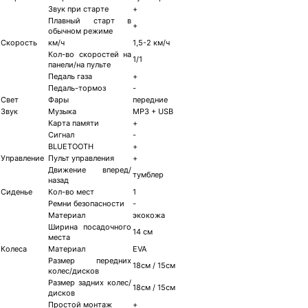
Звук при старте
+
Плавный старт в
+
обычном режиме
Скорость
км/ч
1,5-2 км/ч
Кол-во скоростей на
1/1
панели/на пульте
Педаль газа
+
Педаль-тормоз
-
Свет
Фары
передние
Звук
Музыка
MP3 + USB
Карта памяти
+
Сигнал
-
BLUETOOTH
+
Управление
Пульт управления
+
Движение вперед/
тумблер
назад
Сиденье
Кол-во мест
1
Ремни безопасности
-
Материал
экокожа
Ширина посадочного
14 см
места
Колеса
Материал
EVA
Размер передних
18см / 15см
колес/дисков
Размер задних колес/
18см / 15см
дисков
Простой монтаж
+