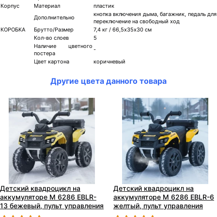
Корпус
Материал
пластик
кнопка включения дыма, багажник, педаль для
Дополнительно
переключение на свободный ход
КОРОБКА
Брутто/Размер
7,4 кг / 66,5х35х30 см
Кол-во слоев
5
Наличие цветного
-
постера
Цвет картона
коричневый
Другие цвета данного товара
Детский квадроцикл на
Детский квадроцикл на
аккумуляторе M 6286 EBLR-
аккумуляторе M 6286 EBLR-6
13 бежевый, пульт управления
желтый, пульт управления
2,4G
2,4G