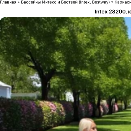
Главная
»
Бассейны Интекс и Бествей (Intex, Bestway)
»
Каркас
Intex 28200, 