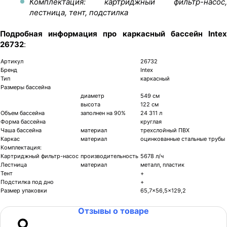
Комплектация: картриджный фильтр-насос,
лестница, тент, подстилка
Подробная информация про каркасный бассейн Intex
26732
:
Артикул
26732
Бренд
Intex
Тип
каркасный
Размеры бассейна
диаметр
549 см
высота
122 см
Объем бассейна
заполнен на 90%
24 311 л
Форма бассейна
круглая
Чаша бассейна
материал
трехслойный ПВХ
Каркас
материал
оцинкованные стальные трубы
Комплектация:
Картриджный фильтр-насос
производительность
5678 л/ч
Лестница
материал
металл, пластик
Тент
+
Подстилка под дно
+
Размер упаковки
65,7x56,5x129,2
Отзывы о товаре