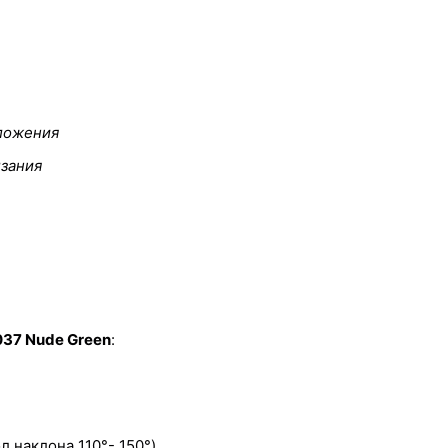
оложения
лзания
037 Nude Green
:
л наклона 110°- 150°)