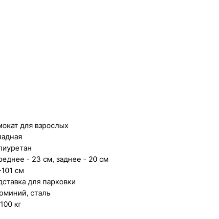
мокат для взрослых
ладная
лиуретан
реднее - 23 см, заднее - 20 см
-101 см
дставка для парковки
юминий, сталь
100 кг