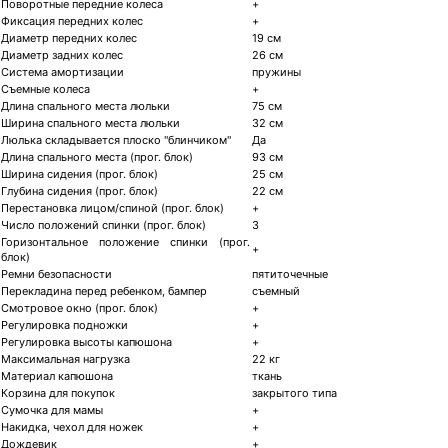
Поворотные передние колеса
+
Фиксация передних колес
+
Диаметр передних колес
19 см
Диаметр задних колес
26 см
Система амортизации
пружины
Съемные колеса
+
Длина спального места люльки
75 см
Ширина спального места люльки
32 см
Люлька складывается плоско "блинчиком"
Да
Длина спального места (прог. блок)
93 см
Ширина сидения (прог. блок)
25 см
Глубина сидения (прог. блок)
22 см
Перестановка лицом/спиной (прог. блок)
+
Число положений спинки (прог. блок)
3
Горизонтальное положение спинки (прог.
+
блок)
Ремни безопасности
пятиточечные
Перекладина перед ребенком, бампер
съемный
Смотровое окно (прог. блок)
+
Регулировка подножки
+
Регулировка высоты капюшона
+
Максимальная нагрузка
22 кг
Материал капюшона
ткань
Корзина для покупок
закрытого типа
Сумочка для мамы
+
Накидка, чехол для ножек
+
Дождевик
+