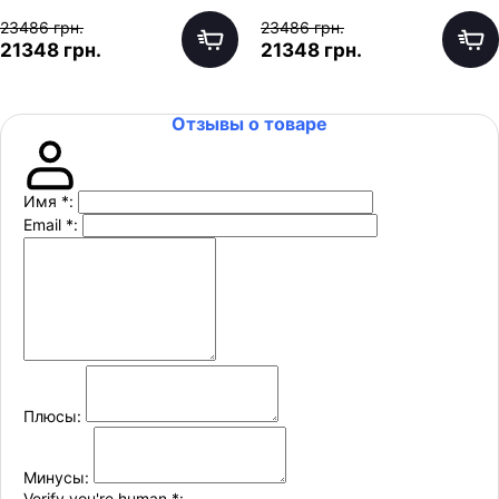
23486 грн.
23486 грн.
21348 грн.
21348 грн.
Отзывы о товаре
Имя
*
:
Email
*
:
Плюсы:
Минусы:
Verify you're human
*
: