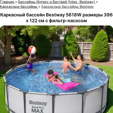
Главная
»
Бассейны Интекс и Бествей (Intex, Bestway)
»
Каркасные бассейны
»
Каркасные бассейны Bestway
Каркасный бассейн Bestway 5618W размеры 396
х 122 см с фильтр-насосом