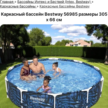
Главная
»
Бассейны Интекс и Бествей (Intex, Bestway)
»
Каркасные бассейны
»
Каркасные бассейны Bestway
Каркасный бассейн Bestway 56985 размеры 305
х 66 см