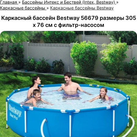
Главная
»
Бассейны Интекс и Бествей (Intex, Bestway)
»
Каркасные бассейны
»
Каркасные бассейны Bestway
Каркасный бассейн Bestway 56679 размеры 305
х 76 см с фильтр-насосом