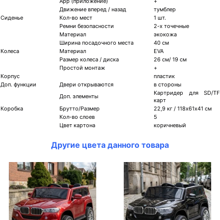
App (приложение)
+
Движение вперед / назад
тумблер
Сиденье
Кол-во мест
1 шт.
Ремни безопасности
2-х точечные
Материал
экокожа
Ширина посадочного места
40 см
Колеса
Материал
EVA
Размер колеса / диска
26 см/ 19 см
Простой монтаж
+
Корпус
пластик
Доп. функции
Двери открываются
в стороны
Картридер для SD/TF
Доп. элементы
карт
Коробка
Брутто/Размер
22,9 кг / 118х61х41 см
Кол-во слоев
5
Цвет картона
коричневый
Другие цвета данного товара