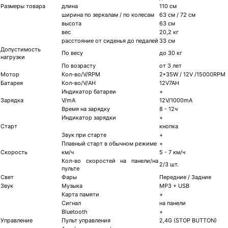
Размеры товара
длина
110 см
ширина по зеркалам / по колесам
63 см / 72 см
высота
63 см
вес
20,2 кг
расстояние от сиденья до педалей
33 см
Допустимость
По весу
до 30 кг
нагрузки
По возрасту
от 3 лет
Мотор
Кол-во/V/RPM
2*35W / 12V /15000RPM
Батарея
Кол-во/V/AH
12V7AH
Индикатор батареи
+
Зарядка
V/mA
12V/1000mA
Время на зарядку
8 - 12ч
Индикатор зарядки
+
Старт
кнопка
Звук при старте
+
Плавный старт в обычном режиме
+
Скорость
км/ч
5 - 7 км/ч
Кол-во скоростей на панели/на
2/3 шт.
пульте
Свет
Фары
Передние / Задние
Звук
Музыка
MP3 + USB
Карта памяти
+
Сигнал
на панели
Bluetooth
+
Управление
Пульт управления
2,4G (STOP BUTTON)