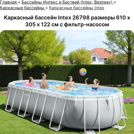
Главная
»
Бассейны Интекс и Бествей (Intex, Bestway)
»
Каркасные бассейны
»
Каркасные бассейны Intex
Каркасный бассейн Intex 26798 размеры 610 х
305 х 122 см с фильтр-насосом