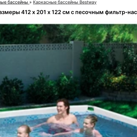
ные бассейны
»
Каркасные бассейны Bestway
змеры 412 х 201 х 122 см с песочным фильтр-на