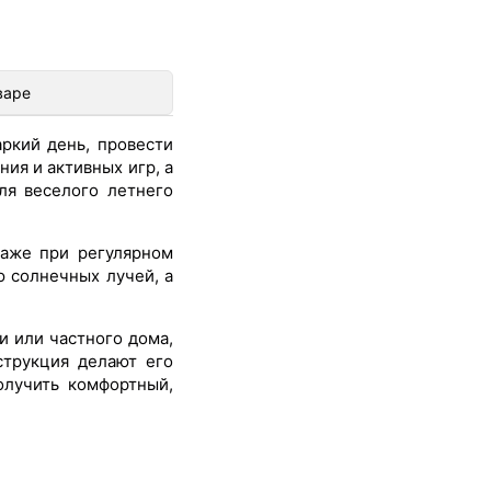
варе
ркий день, провести
ия и активных игр, а
ля веселого летнего
даже при регулярном
ю солнечных лучей, а
и или частного дома,
струкция делают его
олучить комфортный,