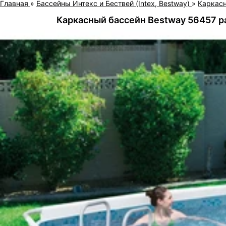
Главная
»
Бассейны Интекс и Бествей (Intex, Bestway)
»
Каркас
Каркасный бассейн Bestway 56457 ра