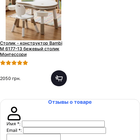
Столик - конструктор Bambi
M 6177-13 бежевый столик
Монтессори
2050 грн.
Отзывы о товаре
Имя
*
:
Email
*
: