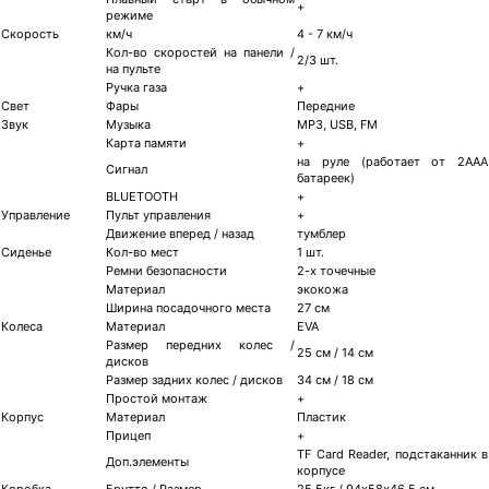
+
режиме
Скорость
км/ч
4 - 7 км/ч
Кол-во скоростей на панели /
2/3 шт.
на пульте
Ручка газа
+
Свет
Фары
Передние
Звук
Музыка
MP3, USB, FM
Карта памяти
+
на руле (работает от 2ААА
Сигнал
батареек)
BLUETOOTH
+
Управление
Пульт управления
+
Движение вперед / назад
тумблер
Сиденье
Кол-во мест
1 шт.
Ремни безопасности
2-х точечные
Материал
экокожа
Ширина посадочного места
27 см
Колеса
Материал
EVA
Размер передних колес /
25 см / 14 см
дисков
Размер задних колес / дисков
34 см / 18 см
Простой монтаж
+
Корпус
Материал
Пластик
Прицеп
+
TF Card Reader, подстаканник в
Доп.элементы
корпусе
Коробка
Брутто / Размер
25,5кг / 94х58х46,5 см