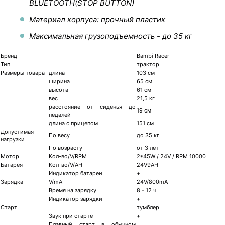
BLUETOOTH(STOP BUTTON)
Материал корпуса: прочный пластик
Максимальная грузоподъемность - до 35 кг
Бренд
Bambi Racer
Тип
трактор
Размеры товара
длина
103 см
ширина
65 см
высота
61 см
вес
21,5 кг
расстояние от сиденья до
19 см
педалей
длина с прицепом
151 см
Допустимая
По весу
до 35 кг
нагрузки
По возрасту
от 3 лет
Мотор
Кол-во/V/RPM
2*45W / 24V / RPM 10000
Батарея
Кол-во/V/AH
24V9AH
Индикатор батареи
+
Зарядка
V/mA
24V/800mA
Время на зарядку
8 - 12 ч
Индикатор зарядки
+
Старт
тумблер
Звук при старте
+
Плавный старт в обычном