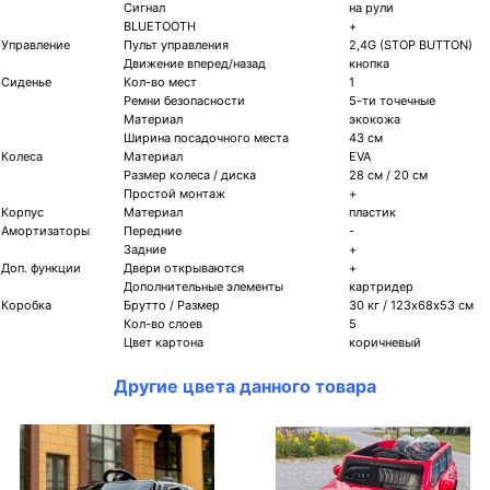
Сигнал
на рули
BLUETOOTH
+
Управление
Пульт управления
2,4G (STOP BUTTON)
Движение вперед/назад
кнопка
Сиденье
Кол-во мест
1
Ремни безопасности
5-ти точечные
Материал
экокожа
Ширина посадочного места
43 см
Колеса
Материал
EVA
Размер колеса / диска
28 см / 20 см
Простой монтаж
+
Корпус
Материал
пластик
Амортизаторы
Передние
-
Задние
+
Доп. функции
Двери открываются
+
Дополнительные элементы
картридер
Коробка
Брутто / Размер
30 кг / 123х68х53 см
Кол-во слоев
5
Цвет картона
коричневый
Другие цвета данного товара