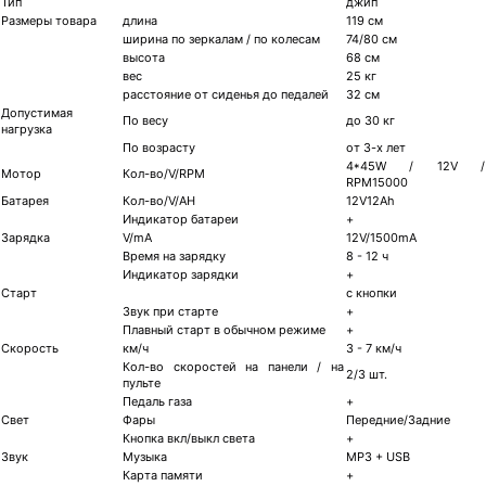
Тип
джип
Размеры товара
длина
119 см
ширина по зеркалам / по колесам
74/80 см
высота
68 см
вес
25 кг
расстояние от сиденья до педалей
32 см
Допустимая
По весу
до 30 кг
нагрузка
По возрасту
от 3-х лет
4*45W / 12V /
Мотор
Кол-во/V/RPM
RPM15000
Батарея
Кол-во/V/AH
12V12Ah
Индикатор батареи
+
Зарядка
V/mA
12V/1500mA
Время на зарядку
8 - 12 ч
Индикатор зарядки
+
Старт
с кнопки
Звук при старте
+
Плавный старт в обычном режиме
+
Скорость
км/ч
3 - 7 км/ч
Кол-во скоростей на панели / на
2/3 шт.
пульте
Педаль газа
+
Свет
Фары
Передние/Задние
Кнопка вкл/выкл света
+
Звук
Музыка
MP3 + USB
Карта памяти
+