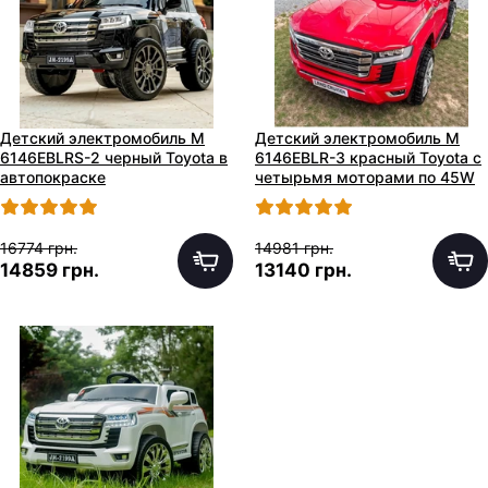
Детский электромобиль M
Детский электромобиль M
6146EBLRS-2 черный Toyota в
6146EBLR-3 красный Toyota с
автопокраске
четырьмя моторами по 45W
16774 грн.
14981 грн.
14859 грн.
13140 грн.