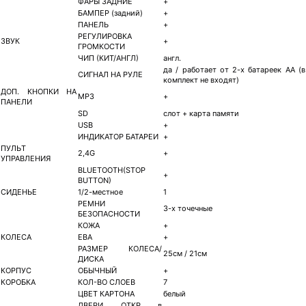
ФАРЫ ЗАДНИЕ
+
БАМПЕР (задний)
+
ПАНЕЛЬ
+
РЕГУЛИРОВКА
ЗВУК
+
ГРОМКОСТИ
ЧИП (КИТ/АНГЛ)
англ.
да / работает от 2-х батареек АА (в
СИГНАЛ НА РУЛЕ
комплект не входят)
ДОП. КНОПКИ НА
MP3
+
ПАНЕЛИ
SD
слот + карта памяти
USB
+
ИНДИКАТОР БАТАРЕИ
+
ПУЛЬТ
2,4G
+
УПРАВЛЕНИЯ
BLUETOOTH(STOP
+
BUTTON)
СИДЕНЬЕ
1/2-местное
1
РЕМНИ
3-х точечные
БЕЗОПАСНОСТИ
КОЖА
+
КОЛЕСА
ЕВА
+
РАЗМЕР КОЛЕСА/
25см / 21см
ДИСКА
КОРПУС
ОБЫЧНЫЙ
+
КОРОБКА
КОЛ-ВО СЛОЕВ
7
ЦВЕТ КАРТОНА
белый
ДВЕРИ ОТКР в