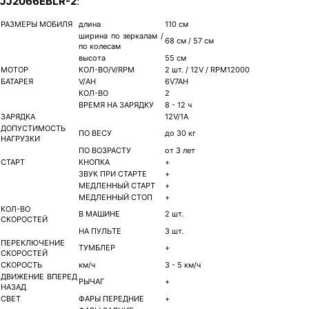
JJ2066EBLR-2
:
РАЗМЕРЫ МОБИЛЯ
длина
110 см
ширина по зеркалам /
68 см / 57 см
по колесам
высота
55 см
МОТОР
КОЛ-ВО/V/RPM
2 шт. / 12V / RPM12000
БАТАРЕЯ
V/AH
6V7AH
КОЛ-ВО
2
ВРЕМЯ НА ЗАРЯДКУ
8 - 12 ч
ЗАРЯДКА
12V/1A
ДОПУСТИМОСТЬ
ПО ВЕСУ
до 30 кг
НАГРУЗКИ
ПО ВОЗРАСТУ
от 3 лет
СТАРТ
КНОПКА
+
ЗВУК ПРИ СТАРТЕ
+
МЕДЛЕННЫЙ СТАРТ
+
МЕДЛЕННЫЙ СТОП
+
КОЛ-ВО
В МАШИНЕ
2 шт.
СКОРОСТЕЙ
НА ПУЛЬТЕ
3 шт.
ПЕРЕКЛЮЧЕНИЕ
ТУМБЛЕР
+
СКОРОСТЕЙ
СКОРОСТЬ
км/ч
3 - 5 км/ч
ДВИЖЕНИЕ ВПЕРЕД
РЫЧАГ
+
НАЗАД
СВЕТ
ФАРЫ ПЕРЕДНИЕ
+