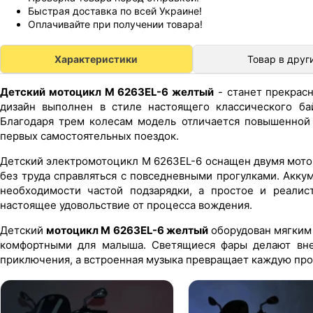
Быстрая доставка по всей Украине!
Оплачивайте при получении товара!
Характеристики
Товар в друг
Детский мотоцикл M 6263EL-6 желтый
- станет прекрасн
дизайн выполнен в стиле настоящего классического ба
Благодаря трем колесам модель отличается повышенной 
первых самостоятельных поездок.
Детский электромотоцикл M 6263EL-6 оснащен двумя мото
без труда справляться с повседневными прогулками. Акк
необходимости частой подзарядки, а простое и реалис
настоящее удовольствие от процесса вождения.
Детский
мотоцикл M 6263EL-6 желтый
оборудован мягким 
комфортными для малыша. Светящиеся фары делают вне
приключения, а встроенная музыка превращает каждую про