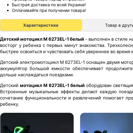
Быстрая доставка по всей Украине!
Оплачивайте при получении товара!
Характеристики
Товар в друг
Детский мотоцикл M 6273EL-1 белый
- выполнен в стиле н
восторг у ребенка с первых минут знакомства. Трехколе
быстрее освоиться и чувствовать себя увереннее во время к
Детский электромотоцикл M 6273EL-1 оснащен двумя мотор
аккумулятор большой емкости обеспечивает продолжите
дольше наслаждаться поездками.
Детский
мотоцикл M 6273EL-1 белый
оборудован светящим
Встроенные музыкальные эффекты делают каждую поездку
сочетание функциональности и развлечений помогает пре
ребенку.