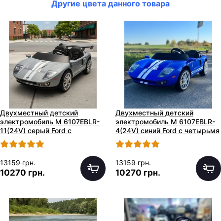
Другие цвета данного товара
Двухместный детский
Двухместный детский
электромобиль M 6107EBLR-
электромобиль M 6107EBLR-
11(24V) серый Ford с
4(24V) синий Ford с четырьмя
четырьмя моторами
моторами
13159 грн.
13159 грн.
10270 грн.
10270 грн.