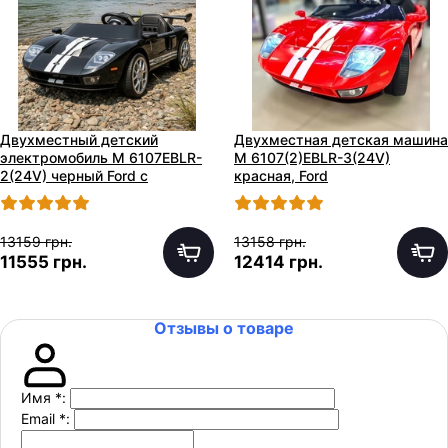
Двухместный детский
Двухместная детская машина
электромобиль M 6107EBLR-
M 6107(2)EBLR-3(24V)
2(24V) черный Ford с
красная, Ford
четырьмя моторами
13159 грн.
13158 грн.
11555 грн.
12414 грн.
Отзывы о товаре
Имя
*
:
Email
*
: