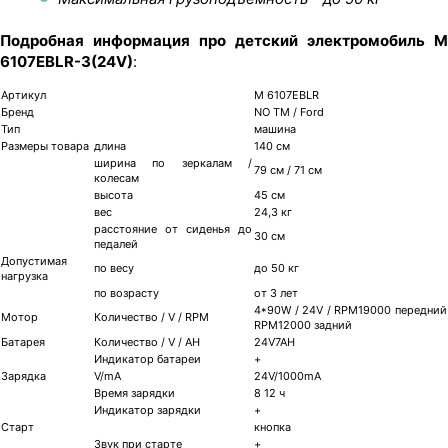
Подробная информация про детский электромобиль M
6107EBLR-3(24V)
:
Артикул
M 6107EBLR
Бренд
NO TM / Ford
Тип
машина
Размеры товара
длина
140 см
ширина по зеркалам /
79 см / 71 см
колесам
высота
45 см
вес
24,3 кг
расстояние от сиденья до
30 см
педалей
Допустимая
по весу
до 50 кг
нагрузка
по возрасту
от 3 лет
4*90W / 24V / RPM19000 передний
Мотор
Количество / V / RPM
RPM12000 задний
Батарея
Количество / V / AH
24V7AH
Индикатор батареи
+
Зарядка
V/mA
24V/1000mA
Время зарядки
8 12 ч
Индикатор зарядки
+
Старт
кнопка
Звук при старте
+