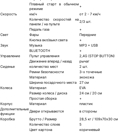
Плавный старт в обычном
+
режиме
Скорость
км/ч
от 2 - 7 км/ч
Количество скоростей на
2/3 шт.
панели / на пульте
Педаль газа
+
Свет
Фары
Передние
Кнопка вкл/выкл света
+
Звук
Музыка
MP3 + USB
BLUETOOTH
+
Управление
Пульт управления
2,4G (STOP BUTTON)
Движение вперед / назад
рычаг
Сиденье
количество мест
2 шт.
Ремни безопасности
3-х точечные
Материал
экокожа
Ширина посадочного места
27 см
Колеса
Материал
EVA
Размер колеса / диска
24 см / 20 см
Простая сборка
+
Корпус
Материал
пластик
Дополнительные
Двери открываются
в стороны
функции
Коробка
Брутто / Размер
28,5 кг / 109х70х30 см
Количество слоев
5
Цвет картона
коричневый