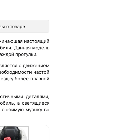
вы о товаре
оминающая настоящий
биля. Данная модель
аждой прогулки.
вляется с движением
еобходимости частой
оездку более плавной
стичными деталями,
обиль, а светящиеся
ь любимую музыку во