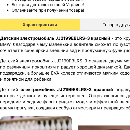
Быстрая доставка по всей Украине!
Оплачивайте при получении товара!
Характеристики
Товар в друг
Детский электромобиль JJ2199EBLRS-3 красный
- это кр
BMW, благодаря чему маленький водитель сможет почувст
сочетает в себе яркий внешний вид и продуманную функцио
Детский электромобиль JJ2199EBLRS-3 оснащен двумя мо
по различным покрытиям и радует хорошей динамикой. Дв
подзарядки, а большие EVA колеса отличаются мягким ход
и приятной для ребенка.
Детский
электромобиль JJ2199EBLRS-3 красный
пораду
которые делают игру еще интереснее. Открывающиеся дв
передние и задние фары придают модели эффектный внеш
время прогулки, создавая особую атмосферу и превращая 