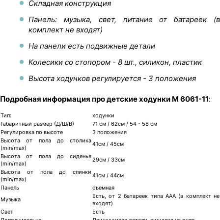
Складная конструкция
Панель: музыка, свет, питание от батареек (в
комплект не входят)
На панели есть подвижные детали
Колесики со стопором - 8 шт., силикон, пластик
Высота ходунков регулируется - 3 положения
Подробная информация про детские ходунки M 6061-11
:
Тип:
ходунки
Габаритный размер (Д/Ш/В)
71 см / 62см / 54 - 58 см
Регулировка по высоте
3 положения
Высота от пола до столика
41см / 45см
(min/max)
Высота от пола до сиденья
29см / 33см
(min/max)
Высота от пола до спинки
41см / 44см
(min/max)
Панель
съемная
Есть, от 2 батареек типа ААА (в комплект не
Музыка
входят)
Свет
Есть
Дополнительно
Движущиеся детали, пищалка на руле