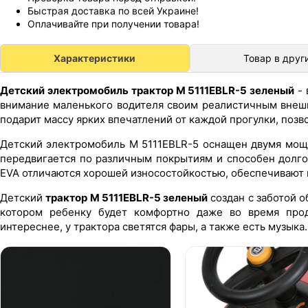
Быстрая доставка по всей Украине!
Оплачивайте при получении товара!
Характеристики
Товар в друг
Детский электромобиль трактор M 5111EBLR-5 зеленый
- 
внимание маленького водителя своим реалистичным внешн
подарит массу ярких впечатлений от каждой прогулки, позв
Детский электромобиль M 5111EBLR-5 оснащен двумя мощ
передвигается по различным покрытиям и способен долго
EVA отличаются хорошей износостойкостью, обеспечивают 
Детский
трактор M 5111EBLR-5 зеленый
создан с заботой о
котором ребенку будет комфортно даже во время про
интереснее, у трактора светятся фары, а также есть музыка.