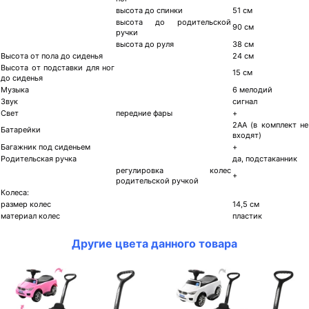
высота до спинки
51 см
высота до родительской
90 см
ручки
высота до руля
38 см
Высота от пола до сиденья
24 см
Высота от подставки для ног
15 см
до сиденья
Музыка
6 мелодий
Звук
сигнал
Свет
передние фары
+
2АА (в комплект не
Батарейки
входят)
Багажник под сиденьем
+
Родительская ручка
да, подстаканник
регулировка колес
+
родительской ручкой
Колеса:
размер колес
14,5 см
материал колес
пластик
Другие цвета данного товара