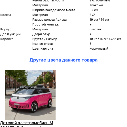
Ремни безопасности
2-х точечные
Материал
экокожа
Ширина посадочного места
37 см
Колеса
Материал
EVA
Размер колеса / диска
19 см / 14 см
Простой монтаж
+
Корпус
Материал
пластик
Доп.Функции
Двери откр.
+
Коробка
Брутто / Размер
19 кг / 107х54х32 см
Кол-во слоев
5
Цвет картона
коричневый
Другие цвета данного товара
Детский электромобиль M