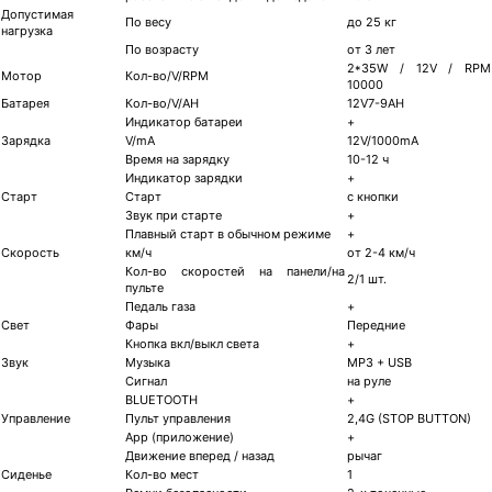
Допустимая
По весу
до 25 кг
нагрузка
По возрасту
от 3 лет
2*35W / 12V / RPM
Мотор
Кол-во/V/RPM
10000
Батарея
Кол-во/V/AH
12V7-9AH
Индикатор батареи
+
Зарядка
V/mA
12V/1000mA
Время на зарядку
10-12 ч
Индикатор зарядки
+
Старт
Старт
с кнопки
Звук при старте
+
Плавный старт в обычном режиме
+
Скорость
км/ч
от 2-4 км/ч
Кол-во скоростей на панели/на
2/1 шт.
пульте
Педаль газа
+
Свет
Фары
Передние
Кнопка вкл/выкл света
+
Звук
Музыка
MP3 + USB
Сигнал
на руле
BLUETOOTH
+
Управление
Пульт управления
2,4G (STOP BUTTON)
App (приложение)
+
Движение вперед / назад
рычаг
Сиденье
Кол-во мест
1