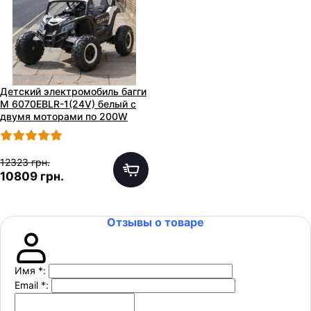
Детский электромобиль багги
M 6070EBLR-1(24V) белый с
двумя моторами по 200W
12323 грн.
10809 грн.
Отзывы о товаре
Имя
*
:
Email
*
: