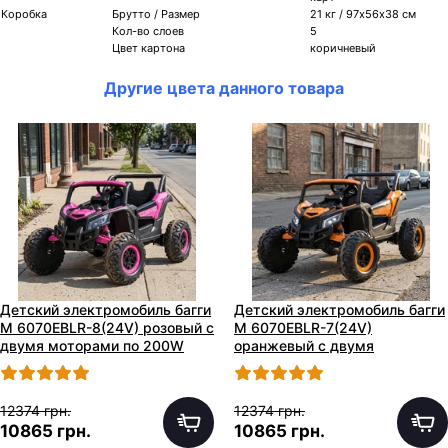
Коробка
Брутто / Размер
21 кг / 97х56х38 см
Кол-во слоев
5
Цвет картона
коричневый
Другие цвета данного товара
Детский электромобиль багги
Детский электромобиль багги
M 6070EBLR-8(24V) розовый с
M 6070EBLR-7(24V)
двумя моторами по 200W
оранжевый с двумя
моторами по 200W
12374 грн.
12374 грн.
10865 грн.
10865 грн.