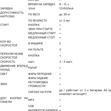
ВРЕМЯ НА ЗАРЯДКУ
8 - 12 ч
ЗАРЯДКА
V/mA
12V500mA
ДОПУСТИМОСТЬ
ПО ВЕСУ
до 30 кг
НАГРУЗКИ
ПО ВОЗРАСТУ
от 3 лет
СТАРТ
КНОПКА
+
ЗВУК ПРИ СТАРТЕ
+
МЕДЛЕННЫЙ СТАРТ
+
МЕДЛЕННЫЙ СТОП
+
КОЛ-ВО
В МАШИНЕ
2
СКОРОСТЕЙ
НА ПУЛЬТЕ
3
ПЕРЕКЛЮЧЕНИЕ
КНОПКА
+
СКОРОСТЕЙ
СКОРОСТЬ
км/ч
3 - 5 км/ч
ДВИЖЕНИЕ ВПЕРЕД
РЫЧАГ
+
НАЗАД
СВЕТ
ФАРЫ ПЕРЕДНИЕ
+
ФАРЫ ЗАДНИЕ
+
РЕГУЛИРОВКА
ЗВУК
+
ГРОМКОСТИ
да / работает от 2-х батареек АА (в
СИГНАЛ НА РУЛЕ
комплект не входят)
ДОП. КНОПКИ НА
MP3
+
ПАНЕЛИ
USB
+
ИНДИКАТОР БАТАРЕИ
+