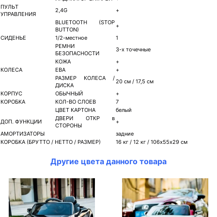
ПУЛЬТ
2,4G
+
УПРАВЛЕНИЯ
BLUETOOTH (STOP
+
BUTTON)
СИДЕНЬЕ
1/2-местное
1
РЕМНИ
3-х точечные
БЕЗОПАСНОСТИ
КОЖА
+
КОЛЕСА
ЕВА
+
РАЗМЕР КОЛЕСА /
20 см / 17,5 см
ДИСКА
КОРПУС
ОБЫЧНЫЙ
+
КОРОБКА
КОЛ-ВО СЛОЕВ
7
ЦВЕТ КАРТОНА
белый
ДВЕРИ ОТКР в
ДОП. ФУНКЦИИ
+
СТОРОНЫ
АМОРТИЗАТОРЫ
задние
КОРОБКА (БРУТТО / НЕТТО / РАЗМЕР)
16 кг / 12 кг / 106х55х29 см
Другие цвета данного товара