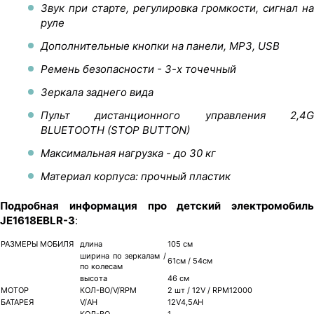
Звук при старте, регулировка громкости, сигнал на
руле
Дополнительные кнопки на панели, MP3, USB
Ремень безопасности - 3-х точечный
Зеркала заднего вида
Пульт дистанционного управления 2,4G
BLUETOOTH (STOP BUTTON)
Максимальная нагрузка - до 30 кг
Материал корпуса: прочный пластик
Подробная информация про детский электромобиль
JE1618EBLR-3
:
РАЗМЕРЫ МОБИЛЯ
длина
105 см
ширина по зеркалам /
61см / 54см
по колесам
высота
46 см
МОТОР
КОЛ-ВО/V/RPM
2 шт / 12V / RPM12000
БАТАРЕЯ
V/AH
12V4,5AH
КОЛ-ВО
1