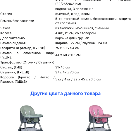
(22/25/28/31см)
подножка, 3 положения
Столик
съемный, с подносом
5-ти точечный ремень безопастности, защита
Ремень безопасности
от сползания
Чехол
из экокожи, моющийся, съемный
Колеса
4 шт., Ø5см, со стопором
Дополнительно
корзина для игрушек
Размер сиденья
ширина - 27 см / глубина - 24 см
Габаритный размер, (ГхШхВ)
75 х 60 х 94 см
Размер в сложенном виде,
44 х 60 х 115 см
(ГхШхВ)
Трансформер (Столик / Стульчик)
Столик, (ГхШ)
31х45 см
Стульчик, (ГхШхВ)
37 х 47 х 70 см
Коробка (Брутто / Нетто /
5 кг / 4 кг / 39 х 45 х 26,5 см
Размер), (ГхШхВ)
Другие цвета данного товара