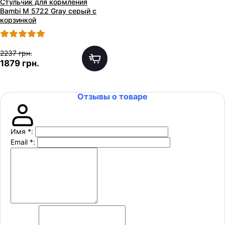
Стульчик для кормления
Bambi M 5722 Gray серый с
корзинкой
2237 грн.
1879 грн.
Отзывы о товаре
Имя
*
:
Email
*
: