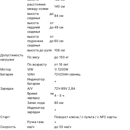
расстояние
140 см
между осями
высота до
84 см
сиденья
высота от
педалей до
49 см
сиденья
высота от
подножки до
60 см
сиденья
высота до руля
106 см
Допустимость
По весу
до 150 кг
нагрузки
По возрасту
от 16 лет
Мотор
V/W
1/ 1200W
Батарея
V/AH
72V20AH свинец
Индикатор
+
батареи
Зарядка
A/V
72V-89V 2,8A
Время на
4 - 5 ч
зарядку
Запас хода
80 км
Индикатор
+
зарядки
Старт
Поворот ключа / с пульта / с NFC карты
Ручка газа
+
Скорость
км/ч
до 55 км/ч