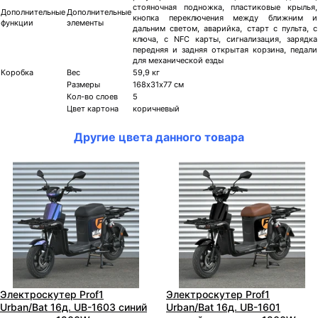
стояночная подножка, пластиковые крылья,
Дополнительные
Дополнительные
кнопка переключения между ближним и
функции
элементы
дальним светом, аварийка, старт с пульта, с
ключа, с NFC карты, сигнализация, зарядка
передняя и задняя открытая корзина, педали
для механической езды
Коробка
Вес
59,9 кг
Размеры
168х31х77 см
Кол-во слоев
5
Цвет картона
коричневый
Другие цвета данного товара
Электроскутер Prof1
Электроскутер Prof1
Urban/Bat 16д. UB-1603 синий
Urban/Bat 16д. UB-1601