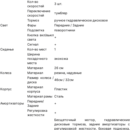
Кол-во
3 шт.
скоростей
Переключение
тумблер
скоростей
Тормоз
ручное гидравлическое дисковое
Свет
Фары
Передние / Задние
Подсветка
поворотники
Кнопка вкл/выкл
+
света
Сигнал
+
Сиденье
Кол-во мест
1
Ширина
посадочного
экокожа
места
Материал
26 см
Колеса
Материал
резина, надувные
Размер колеса /
46см / 32см
диска
Материал
Корпус
Пластик
корпуса
Материал рамы
Сталь
Передние/
Амортизаторы
+
Задние
Регулировка
+
жесткости
Бесщеточный мотор, гидравлические
дисковые тормоза, задние амортизаторы с
регулировкой жесткости, боковая подножка,